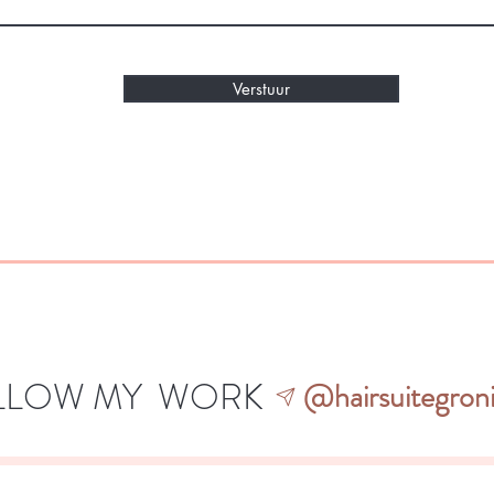
Verstuur
LLOW MY WORK
@hairsuitegron