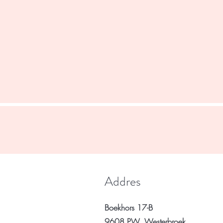
Addres
Boekhors 17-B
9608 PW, Westerbroek